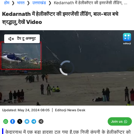
होम
❯
भारत
❯
उत्तराखंड
❯
Kedarnath में हेलीकॉप्टर की इमरजेंसी लैंडिंग, बाल-बाल बचे श्रद्धालु,देखें Video
Kedarnath में हेलीकॉप्टर की इमरजेंसी लैंडिंग, बाल-बाल बचे
श्रद्धालु,देखें Video
टैप टू अनम्यूट
Video
Player
is
loading.
Loaded
:
36.81%
/
Unmute
Updated:
May 24, 2024 08:05
|
Editorji News Desk
Join us
केदारनाथ में एक बड़ा हादसा टल गया है.एक निजी कंपनी के हेलीकॉप्टर को