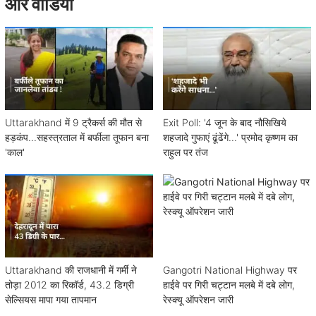
और वीडियो
Uttarakhand में 9 ट्रैकर्स की मौत से
Exit Poll: '4 जून के बाद नौसिखिये
हड़कंप...सहस्त्रताल में बर्फीला तूफान बना
शहजादे गुफाएं ढूंढेंगे...' प्रमोद कृष्णम का
'काल'
राहुल पर तंज
Uttarakhand की राजधानी में गर्मी ने
Gangotri National Highway पर
तोड़ा 2012 का रिकॉर्ड, 43.2 डिग्री
हाईवे पर गिरी चट्टान मलबे में दबे लोग,
सेल्सियस मापा गया तापमान
रेस्क्यू ऑपरेशन जारी