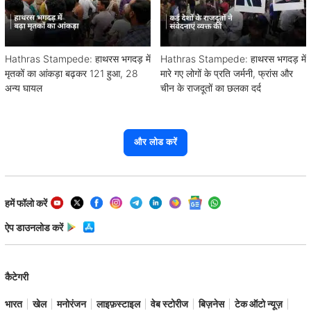
Hathras Stampede: हाथरस भगदड़ में
Hathras Stampede: हाथरस भगदड़ में
मृतकों का आंकड़ा बढ़कर 121 हुआ, 28
मारे गए लोगों के प्रति जर्मनी, फ्रांस और
अन्य घायल
चीन के राजदूतों का छलका दर्द
और लोड करें
हमें फॉलो करें
ऐप डाउनलोड करें
कैटेगरी
भारत
खेल
मनोरंजन
लाइफ़स्टाइल
वेब स्टोरीज
बिज़नेस
टेक ऑटो न्यूज़