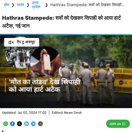
उत्तर
होम
❯
भारत
❯
❯
Hathras Stampede: शवों को देखकर सिपाही को आया हार्ट अटैक, गई जान
प्रदेश
Hathras Stampede: शवों को देखकर सिपाही को आया हार्ट
अटैक, गई जान
टैप टू अनम्यूट
Video
Player
is
loading.
Loaded
:
0.00%
/
Unmute
Updated:
Jul 02, 2024 17:02
|
Editorji News Desk
Join us