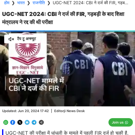
होम
❯
भारत
❯
राजनीति
❯
UGC-NET 2024: CBI ने दर्ज की FIR, गड़बड़ी के बाद शिक्षा मंत्रालय ने रद्द की थी परीक्षा
UGC-NET 2024: CBI ने दर्ज की FIR, गड़बड़ी के बाद शिक्षा
मंत्रालय ने रद्द की थी परीक्षा
टैप टू अनम्यूट
Video
Player
is
loading.
Loaded
:
0.00%
/
Unmute
Updated:
Jun 20, 2024 17:42
|
Editorji News Desk
Join us
UGC-NET की परीक्षा में धांधली के मामले में पहली FIR दर्ज हो चुकी है.