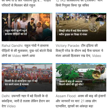
की कमी तो है और गलतियां हुई हैं...' पीड़ित
12 IAS अधिकारियों का ट्रांसफर? जानें
परिवारों से मिलकर बोले राहुल
किसे नियुक्त किया गृह सचिव
Rahul Gandhi: राहुल गांधी ने हाथरस
Victory Parade: टीम इंडिया की
पीड़ितों से की मुलाकात, दुख-दर्द बांटते दिखे
विक्ट्री परेड के दौरान कई फैंस घायल! ये
लोगों का Video सामने आया
मंजर आपको हिलाकर रख देगा, Video
Delhi: उफनती नहर में बहे दिल्ली के दो
Assam Flood: असम की बाढ़ की इंसानों
कांवड़िया, जारी है तलाश लेकिन हैरान कर
और जानवरों पर मार! 21 लाख लोग
देगा Video
प्रभावित, मृतकों का आंकड़ा बढा