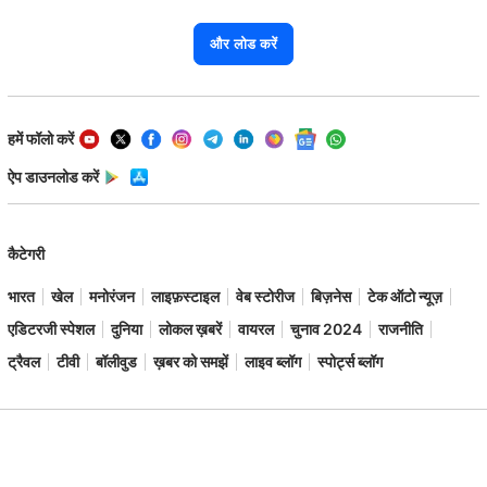
और लोड करें
हमें फॉलो करें
ऐप डाउनलोड करें
कैटेगरी
भारत
खेल
मनोरंजन
लाइफ़स्टाइल
वेब स्टोरीज
बिज़नेस
टेक ऑटो न्यूज़
एडिटरजी स्पेशल
दुनिया
लोकल ख़बरें
वायरल
चुनाव 2024
राजनीति
ट्रैवल
टीवी
बॉलीवुड
ख़बर को समझें
लाइव ब्लॉग
स्पोर्ट्स ब्लॉग