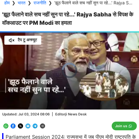
होम
❯
भारत
❯
राजनीति
❯
'झूठ फैलाने वाले सच नहीं सुन पा रहे...' Rajya Sabha से विपक्ष के वॉकआउट पर PM Modi का हमला
'झूठ फैलाने वाले सच नहीं सुन पा रहे...' Rajya Sabha से विपक्ष के
वॉकआउट पर PM Modi का हमला
टैप टू अनम्यूट
Video
Player
is
loading.
Loaded
:
0.00%
/
Unmute
Updated:
Jul 03, 2024 08:06
|
Editorji News Desk
Join us
Parliament Session 2024: राज्यसभा में जब पीएम मोदी राष्ट्रपति के