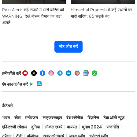
Rain Alert: कई राज्यों में भारी बारिश की
Himachal Pradesh में कई स्थानों पर
WARNING, देखें मौसम विभाग का बड़ा
भारी बारिश, 85 सड़कें बंद
अलर्ट
और लोड करें
हमें फॉलो करें
ऐप डाउनलोड करें
कैटेगरी
भारत
खेल
मनोरंजन
लाइफ़स्टाइल
वेब स्टोरीज
बिज़नेस
टेक ऑटो न्यूज़
एडिटरजी स्पेशल
दुनिया
लोकल ख़बरें
वायरल
चुनाव 2024
राजनीति
ट्रैवल
टीवी
बॉलीवुड
ख़बर को समझें
लाइव ब्लॉग
स्पोर्ट्स ब्लॉग