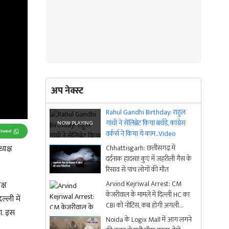
अप नेक्स्ट
Rahul Gandhi Birthday: राहुल
गांधी ने सेलिब्रेट किया बर्थडे, कांग्रेस
Channel
वर्कर्स ने किया ये काम...Video
्यक्ष
Chhattisgarh: छत्तीसगढ़ में
दर्दनाक हादसा! कुएं में जहरीली गैस के
.
रिसाव से पांच लोगों की मौत
Arvind Kejriwal Arrest: CM
क्ष
केजरीवाल के मामले में दिल्ली HC का
ल्ली में
CBI को नोटिस, कब होगी अगली
टा. इस
सुनवाई?
Noida के Logix Mall में आग लगने