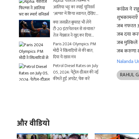
Alpha: यशराज फिल्म्स ने
आलिया भट्ट का स्पाई यूनिवर्स
कांग्रेस ने 
'अल्फा' में किया स्वागत, देखिए
शुभकामनाएँ उ
धमाकेदार Video
क्या जसप्रीत बुमराह भी लेंगे
जब नफरत आप 
टी-20 इंटरनेशनल से संन्यास?
जब दया करना
तेज गेंदबाज ने खुद कर दिया
क्लियर
जब मुश्किलें 
Paris 2024 Olympics: PM
मोदी ने खिलाड़ियों से की बात,
जब करुणा खत्
दिया ये खास मंत्र
Nalanda Uni
Petrol Diesel Rates on July
05, 2024: पेट्रोल-डीजल की नई
RAHUL 
कीमतें हुईं अपडेट, चेक करें
और वीडियो