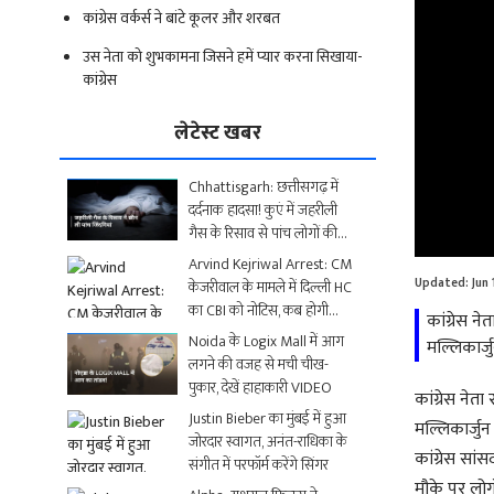
कांग्रेस वर्कर्स ने बांटे कूलर और शरबत
उस नेता को शुभकामना जिसने हमें प्यार करना सिखाया-
कांग्रेस
लेटेस्ट खबर
Chhattisgarh: छत्तीसगढ़ में
दर्दनाक हादसा! कुएं में जहरीली
Loaded
:
गैस के रिसाव से पांच लोगों की
0.00%
मौत
Arvind Kejriwal Arrest: CM
Updated:
Jun 
केजरीवाल के मामले में दिल्ली HC
का CBI को नोटिस, कब होगी
कांग्रेस ने
अगली सुनवाई?
Noida के Logix Mall में आग
मल्लिकार्जु
लगने की वजह से मची चीख-
पुकार, देखें हाहाकारी VIDEO
कांग्रेस नेता
Justin Bieber का मुंबई में हुआ
मल्लिकार्जुन 
जोरदार स्वागत, अनंत-राधिका के
कांग्रेस सां
संगीत में परफॉर्म करेंगे सिंगर
मौके पर लोग