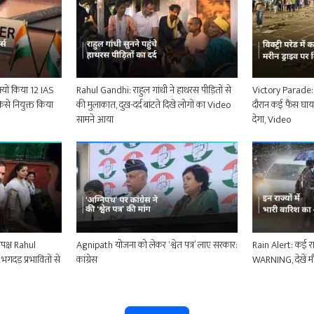
्यों किया 12 IAS
Rahul Gandhi: राहुल गांधी ने हाथरस पीड़ितों से
Victory Parade: टी
किसे नियुक्त किया
की मुलाकात, दुख-दर्द बांटते दिखे लोगों का Video
दौरान कई फैंस घा
सामने आया
देगा, Video
पक्ष Rahul
Agnipath योजना को लेकर ‘श्वेत पत्र’ लाए सरकार:
Rain Alert: कई राज
गदड़ प्रभावितों से
कांग्रेस
WARNING, देखें म