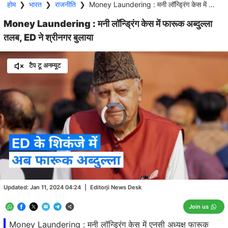
होम
❯
भारत
❯
राजनीति
❯
Money Laundering : मनी लॉन्ड्रिंग केस में फारूक अब्दुल्ला तलब, ED ने श्रीनगर बुलाया
Money Laundering : मनी लॉन्ड्रिंग केस में फारूक अब्दुल्ला
तलब, ED ने श्रीनगर बुलाया
टैप टू अनम्यूट
Video
Player
is
loading.
Loaded
:
0.00%
/
Unmute
Updated:
Jan 11, 2024 04:24
|
Editorji News Desk
Join us
Money Laundering : मनी लॉन्ड्रिंग केस में एनसी अध्यक्ष फारूक