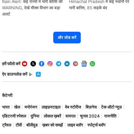
Rain Alert: कई राज्यों में भारी बारिश की
Himachal Pradesh में कई स्थानों पर
WARNING, देखें मौसम विभाग का बड़ा
भारी बारिश, 85 सड़कें बंद
अलर्ट
और लोड करें
हमें फॉलो करें
ऐप डाउनलोड करें
कैटेगरी
भारत
खेल
मनोरंजन
लाइफ़स्टाइल
वेब स्टोरीज
बिज़नेस
टेक ऑटो न्यूज़
एडिटरजी स्पेशल
दुनिया
लोकल ख़बरें
वायरल
चुनाव 2024
राजनीति
ट्रैवल
टीवी
बॉलीवुड
ख़बर को समझें
लाइव ब्लॉग
स्पोर्ट्स ब्लॉग