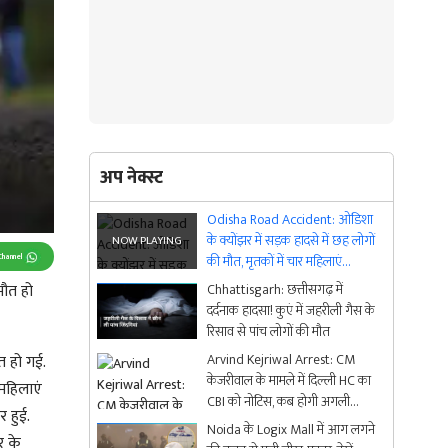
अप नेक्स्ट
Odisha Road Accident: ओडिशा
के क्योंझर में सड़क हादसे में छह लोगों
Channel
की मौत, मृतकों में चार महिलाएं
शामिल
मौत हो
Chhattisgarh: छत्तीसगढ़ में
दर्दनाक हादसा! कुएं में जहरीली गैस के
रिसाव से पांच लोगों की मौत
Arvind Kejriwal Arrest: CM
त हो गई.
केजरीवाल के मामले में दिल्ली HC का
महिलाएं
CBI को नोटिस, कब होगी अगली
 हुई.
सुनवाई?
Noida के Logix Mall में आग लगने
र के