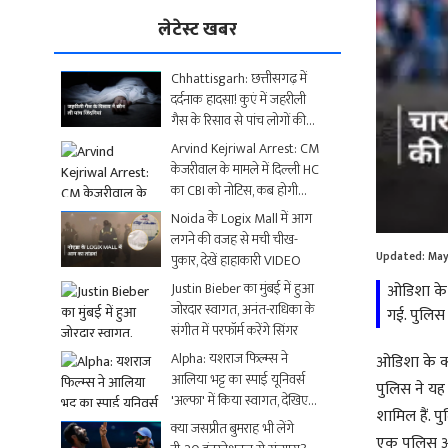
लेटेस्ट खबर
Chhattisgarh: छत्तीसगढ़ में
दर्दनाक हादसा! कुएं में जहरीली
गैस के रिसाव से पांच लोगों की
मौत
Arvind Kejriwal Arrest: CM
केजरीवाल के मामले में दिल्ली HC
का CBI को नोटिस, कब होगी
Loaded
:
अगली सुनवाई?
Noida के Logix Mall में आग
0.00%
लगने की वजह से मची चीख-
Updated:
May
पुकार, देखें हाहाकारी VIDEO
Justin Bieber का मुंबई में हुआ
ओडिशा के 
जोरदार स्वागत, अनंत-राधिका के
गई. पुलिस
संगीत में परफॉर्म करेंगे सिंगर
Alpha: यशराज फिल्म्स ने
ओडिशा के क्
आलिया भट्ट का स्पाई यूनिवर्स
पुलिस ने यह
'अल्फा' में किया स्वागत, देखिए
शामिल हैं. 
धमाकेदार Video
क्या जसप्रीत बुमराह भी लेंगे
एक पुलिस अध