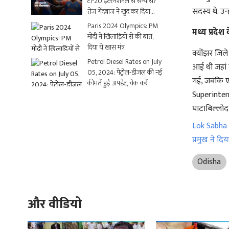
टी-20 इंटरनेशनल से संन्यास?
सदस्य थे. उन
तेज गेंदबाज ने खुद कर दिया
क्लियर
Paris 2024 Olympics: PM
मध्य प्रदेश
मोदी ने खिलाड़ियों से की बात,
दिया ये खास मंत्र
क्योंझर जिले
Petrol Diesel Rates on July
आई थी जहां 
05, 2024: पेट्रोल-डीजल की नई
गई, जबकि एक
कीमतें हुईं अपडेट, चेक करें
Superintend
घाटाबिल्लोद
Lok Sabha E
प्रमुख ने दिय
Odisha
और वीडियो