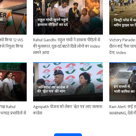
्यों किया 12 IAS
Rahul Gandhi: राहुल गांधी ने हाथरस पीड़ितों से
Victory Parade: टी
किसे नियुक्त किया
की मुलाकात, दुख-दर्द बांटते दिखे लोगों का Video
दौरान कई फैंस घा
सामने आया
देगा, Video
पक्ष Rahul
Agnipath योजना को लेकर ‘श्वेत पत्र’ लाए सरकार:
Rain Alert: कई राज
गदड़ प्रभावितों से
कांग्रेस
WARNING, देखें म