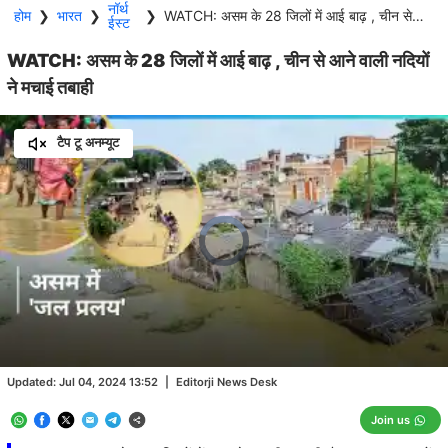
नॉर्थ
होम
❯
भारत
❯
❯
WATCH: असम के 28 जिलों में आई बाढ़ , चीन से आने वाली नदियों ने मचाई तबाही
ईस्ट
WATCH: असम के 28 जिलों में आई बाढ़ , चीन से आने वाली नदियों
ने मचाई तबाही
टैप टू अनम्यूट
Video
Player
is
loading.
Loaded
:
0.00%
/
Unmute
Updated:
Jul 04, 2024 13:52
|
Editorji News Desk
Join us