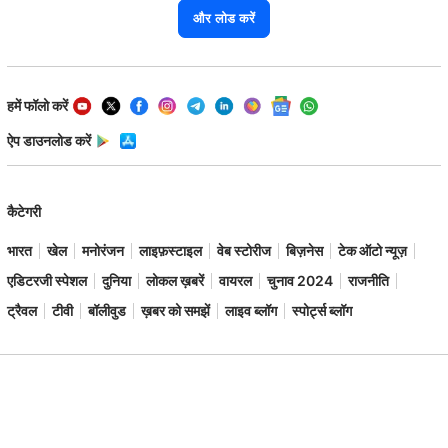
और लोड करें
हमें फॉलो करें
ऐप डाउनलोड करें
कैटेगरी
भारत
खेल
मनोरंजन
लाइफ़स्टाइल
वेब स्टोरीज
बिज़नेस
टेक ऑटो न्यूज़
एडिटरजी स्पेशल
दुनिया
लोकल ख़बरें
वायरल
चुनाव 2024
राजनीति
ट्रैवल
टीवी
बॉलीवुड
ख़बर को समझें
लाइव ब्लॉग
स्पोर्ट्स ब्लॉग