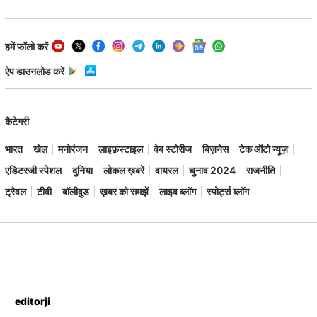
हमें फॉलो करें
ऐप डाउनलोड करें
कैटेगरी
भारत
खेल
मनोरंजन
लाइफ़स्टाइल
वेब स्टोरीज
बिज़नेस
टेक ऑटो न्यूज़
एडिटरजी स्पेशल
दुनिया
लोकल ख़बरें
वायरल
चुनाव 2024
राजनीति
ट्रैवल
टीवी
बॉलीवुड
ख़बर को समझें
लाइव ब्लॉग
स्पोर्ट्स ब्लॉग
editorji