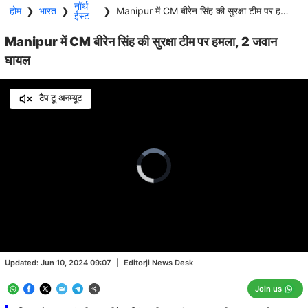
नॉर्थ
होम
❯
भारत
❯
❯
Manipur में CM बीरेन सिंह की सुरक्षा टीम पर हमला, 2 जवान घायल
ईस्ट
Manipur में CM बीरेन सिंह की सुरक्षा टीम पर हमला, 2 जवान
घायल
टैप टू अनम्यूट
Video
Player
is
loading.
Loaded
:
0.00%
/
Unmute
Updated:
Jun 10, 2024 09:07
|
Editorji News Desk
Join us