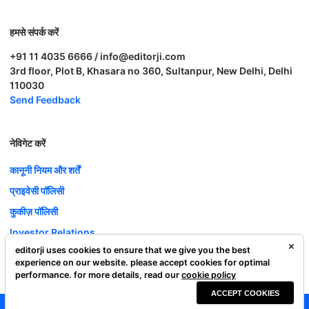
हमसे संपर्क करें
+91 11 4035 6666 / info@editorji.com
3rd floor, Plot B, Khasara no 360, Sultanpur, New Delhi, Delhi
110030
Send Feedback
नेविगेट करें
कानूनी नियम और शर्तें
प्राइवेसी पॉलिसी
कुकीज़ पॉलिसी
Investor Relations
editorji uses cookies to ensure that we give you the best
करियर
experience on our website. please accept cookies for optimal
Complaint Redressal
performance. for more details, read our
cookie policy
ACCEPT COOKIES
Editorji Technologies Pvt. Ltd. © 2022 All Rights Reserved.