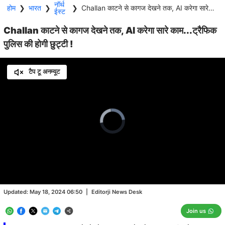
नॉर्थ
होम
❯
भारत
❯
❯
Challan काटने से कागज देखने तक, AI करेगा सारे काम...ट्रैफिक पुलिस की होगी छुट्टी !
ईस्ट
Challan काटने से कागज देखने तक, AI करेगा सारे काम...ट्रैफिक
पुलिस की होगी छुट्टी !
टैप टू अनम्यूट
Video
Player
is
loading.
Loaded
:
0.00%
/
Unmute
Updated:
May 18, 2024 06:50
|
Editorji News Desk
Join us