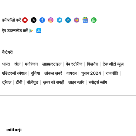
हमें फॉलो करें
ऐप डाउनलोड करें
कैटेगरी
भारत
खेल
मनोरंजन
लाइफ़स्टाइल
वेब स्टोरीज
बिज़नेस
टेक ऑटो न्यूज़
एडिटरजी स्पेशल
दुनिया
लोकल ख़बरें
वायरल
चुनाव 2024
राजनीति
ट्रैवल
टीवी
बॉलीवुड
ख़बर को समझें
लाइव ब्लॉग
स्पोर्ट्स ब्लॉग
editorji