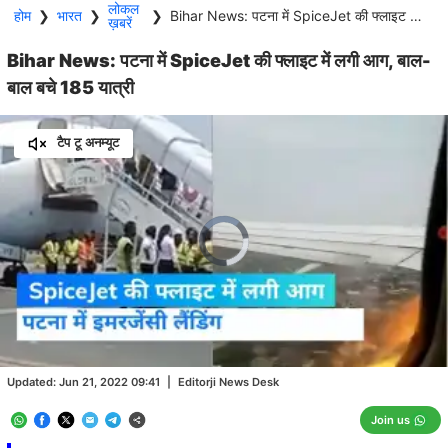
लोकल
होम
❯
भारत
❯
❯
Bihar News: पटना में SpiceJet की फ्लाइट में लगी आग, बाल-बाल बचे 185 यात्री
ख़बरें
Bihar News: पटना में SpiceJet की फ्लाइट में लगी आग, बाल-
बाल बचे 185 यात्री
टैप टू अनम्यूट
Video
Player
is
loading.
Loaded
:
0.00%
/
Unmute
Updated:
Jun 21, 2022 09:41
|
Editorji News Desk
Join us