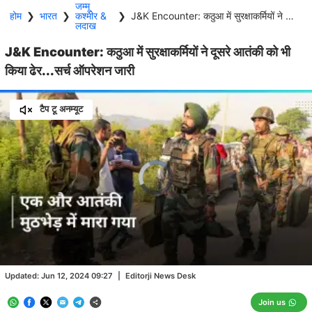
जम्मू
होम
❯
भारत
❯
कश्मीर &
❯
J&K Encounter: कठुआ में सुरक्षाकर्मियों ने दूसरे आतंकी को भी किया ढेर...सर्च ऑपरेशन जारी
लदाख
J&K Encounter: कठुआ में सुरक्षाकर्मियों ने दूसरे आतंकी को भी
किया ढेर...सर्च ऑपरेशन जारी
टैप टू अनम्यूट
Video
Player
is
loading.
Loaded
:
0.00%
/
Unmute
Updated:
Jun 12, 2024 09:27
|
Editorji News Desk
Join us