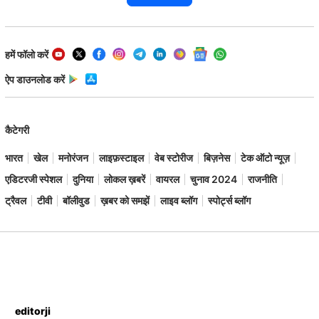
हमें फॉलो करें
ऐप डाउनलोड करें
कैटेगरी
भारत
खेल
मनोरंजन
लाइफ़स्टाइल
वेब स्टोरीज
बिज़नेस
टेक ऑटो न्यूज़
एडिटरजी स्पेशल
दुनिया
लोकल ख़बरें
वायरल
चुनाव 2024
राजनीति
ट्रैवल
टीवी
बॉलीवुड
ख़बर को समझें
लाइव ब्लॉग
स्पोर्ट्स ब्लॉग
editorji