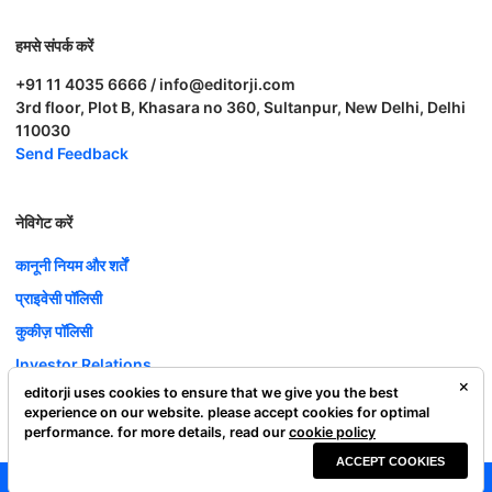
हमसे संपर्क करें
+91 11 4035 6666 / info@editorji.com
3rd floor, Plot B, Khasara no 360, Sultanpur, New Delhi, Delhi
110030
Send Feedback
नेविगेट करें
कानूनी नियम और शर्तें
प्राइवेसी पॉलिसी
कुकीज़ पॉलिसी
Investor Relations
editorji uses cookies to ensure that we give you the best
करियर
experience on our website. please accept cookies for optimal
Complaint Redressal
performance. for more details, read our
cookie policy
ACCEPT COOKIES
Editorji Technologies Pvt. Ltd. © 2022 All Rights Reserved.