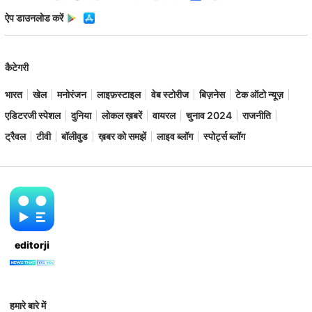
ऐप डाउनलोड करें
कैटेगरी
भारत
खेल
मनोरंजन
लाइफ़स्टाइल
वेब स्टोरीज
बिज़नेस
टेक ऑटो न्यूज़
एडिटरजी स्पेशल
दुनिया
लोकल ख़बरें
वायरल
चुनाव 2024
राजनीति
ट्रैवल
टीवी
बॉलीवुड
ख़बर को समझें
लाइव ब्लॉग
स्पोर्ट्स ब्लॉग
editorji
हमारे बारे में