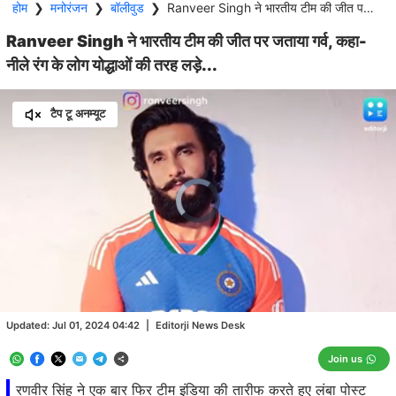
होम
❯
मनोरंजन
❯
बॉलीवुड
❯
Ranveer Singh ने भारतीय टीम की जीत पर जताया गर्व, कहा- नीले रंग के लोग योद्धाओं की तरह लड़े...
Ranveer Singh ने भारतीय टीम की जीत पर जताया गर्व, कहा-
नीले रंग के लोग योद्धाओं की तरह लड़े...
टैप टू अनम्यूट
Video
Player
is
loading.
Loaded
:
8.19%
/
Unmute
Updated:
Jul 01, 2024 04:42
|
Editorji News Desk
Join us
रणवीर सिंह ने एक बार फिर टीम इंडिया की तारीफ करते हुए लंबा पोस्ट