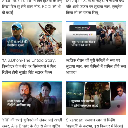
Shah Rukh Khan ने टीम इंडिया के लिए
Mirzapur 3: ऋचा चड्ढा ने सीरीज देख
लिखा दिल छू लेने वाला नोट, BCCI को भी
पति अली फजल पर लुटाया प्यार, एक्ट्रेस
दी बधाई
किया शो का पहला रिव्यू
'M.S.Dhoni-The Untold Story:
ऋतिक रोशन की पूरी फैमिली ने सबा पर
क्रिकेटर के बर्थडे पर सिनेमाघरों में फिर
लुटाया प्यार, क्या फैमिली में शामिल होंगी सबा
रिलीज होगी सुशांत सिंह स्टारर फिल्म
आजाद?
YRF की स्पाई यूनिवर्स को लेकर आईं अच्छी
Sikandar: सलमान खान से भिड़ेंगे
खबर, Alia Bhatt के रोल से लेकर शूटिंग
'बाहुबली' के कटप्पा, इस किरदार में दिखाई