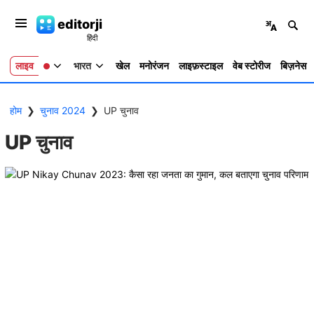
editorji
लाइव
भारत
खेल
मनोरंजन
लाइफ़स्टाइल
वेब स्टोरीज
बिज़नेस
होम
❯
चुनाव 2024
❯
UP चुनाव
UP चुनाव