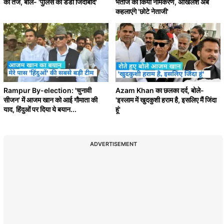
का तंज, बोले- 'पुलिस का डंडा जिंदाबाद'
भतीजे का किया नामकरण, अखिलेश अब
कहलाएंगे 'छोटे नेताजी'
Rampur By-election: 'चुनावी
Azam Khan का छलका दर्द, बोले-
सीजन' में आजम खान को आई गौमाता की
'इस्लाम में खुदकुशी हराम है, इसलिए मैं जिंदा
याद, हिंदुओं पर दिया ये बयान...
हूं'
ADVERTISEMENT