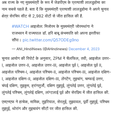
अब राज्य के नए मुख्यमंत्री के रूप में जेडपीएम के प्रत्याशी लालडुहोमा का
नाम सबसे पहले है. बता दें कि मुख्यमंत्री प्रत्याशी लालडुहोमा ने अपने चुनाव
क्षेत्र सेरचिप सीट से 2,982 वोटों से जीत हासिल की है.
#WATCH
आइजोल: मिजोरम के मुख्यमंत्री जोरमथांगा ने
राजभवन में राज्यपाल डॉ. हरि बाबू कंभमपति को अपना इस्तीफा
सौंपा।
pic.twitter.com/Q57ODEg9no
— ANI_HindiNews (@AHindinews)
December 4, 2023
चुनाव आयोग की रिपोर्ट के अनुसार, ZPM ने चैलफिल, तवी, आइजोल उत्तर-
I, आइजोल उत्तर-II, आइजोल उत्तर-III, आइजोल पूर्व I, आइजोल पूर्व II,
आइजोल पश्चिम-I, आइजोल पश्चिम-II, आइजोल पश्चिम-III, आइजोल दक्षिण-
I, आइजोल दक्षिण-II, आइजोल दक्षिण-III, लेंगटेंग, तुइचांग, ​​चम्फाई उत्तर,
चंपई दक्षिण, तुइकुम, ह्रांगतुर्जो, दक्षिण तुइपुई, लुंगलेई उत्तर, लुंगलेई पूर्व,
लुंगलेई पश्चिम, लुंगलेई दक्षिण, लांग्टलाई पूर्व और सेरछिप में जीत हासिल की.
एमएनएफ ने हाचेक, मामिक, तुइरियाल, सेरलुई, तुइवावल, पूर्वी तुइपुई, पश्चिम
तुइपुई, थोरांग और तुइचावंग सीटों पर जीत हासिल की.