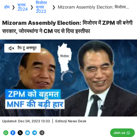
मिजोरम
चुनाव
होम
❯
❯
चुनाव
❯
Mizoram Assembly Election: मिजोरम में ZPM की बनेगी सरकार, जोरमथांगा ने CM पद से दिया इस्तीफा
2024
2023
Mizoram Assembly Election: मिजोरम में ZPM की बनेगी
सरकार, जोरमथांगा ने CM पद से दिया इस्तीफा
टैप टू अनम्यूट
Video
Player
is
loading.
Loaded
:
0.00%
/
Unmute
Updated:
Dec 04, 2023 13:33
|
Editorji News Desk
Join us