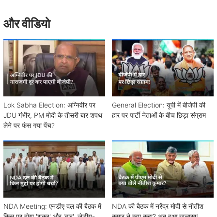
और वीडियो
Lok Sabha Election: अग्निवीर पर
General Election: यूपी में बीजेपी की
JDU गंभीर, PM मोदी के तीसरी बार शपथ
हार पर पार्टी नेताओं के बीच छिड़ा संग्राम
लेने पर फंस गया पेंच?
NDA Meeting: एनडीए दल की बैठक में
NDA की बैठक में नरेंद्र मोदी से नीतीश
किस पर होगा 'शुक्र' और 'वार', जेडीयू-
कुमार ने क्या कहा? अब हुआ खुलासा!