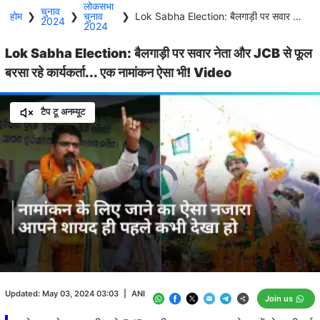
लोकसभा
चुनाव
होम
❯
❯
चुनाव
❯
Lok Sabha Election: बैलगाड़ी पर सवार नेता और JCB से फूल बरसा रहे कार्यकर्ता... एक नामांकन ऐसा भी! Video
2024
2024
Lok Sabha Election: बैलगाड़ी पर सवार नेता और JCB से फूल
बरसा रहे कार्यकर्ता... एक नामांकन ऐसा भी! Video
टैप टू अनम्यूट
Video
Player
is
loading.
Loaded
:
0.00%
/
Unmute
Updated:
May 03, 2024 03:03
|
ANI
Join us