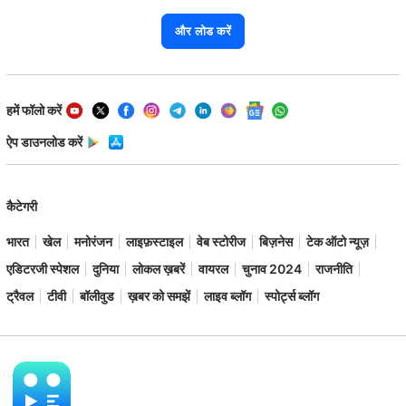
और लोड करें
हमें फॉलो करें
ऐप डाउनलोड करें
कैटेगरी
भारत
खेल
मनोरंजन
लाइफ़स्टाइल
वेब स्टोरीज
बिज़नेस
टेक ऑटो न्यूज़
एडिटरजी स्पेशल
दुनिया
लोकल ख़बरें
वायरल
चुनाव 2024
राजनीति
ट्रैवल
टीवी
बॉलीवुड
ख़बर को समझें
लाइव ब्लॉग
स्पोर्ट्स ब्लॉग