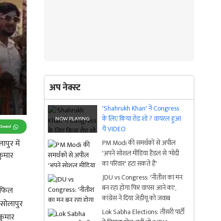
अप नेक्स्ट
'Shahrukh Khan' ने Congress
के लिए किया रोड शो ? वायरल हुआ
Channel
ये VIDEO
ापुर में
PM Modi की समर्थकों से अपील
'अपने सोशल मीडिया हैंडल से 'मोदी
कुमार
का परिवार' हटा सकते हैं'
JDU vs Congress: 'नीतीश का मन
बन रहा होगा फिर वापस आने का',
महफिल
कांग्रेस ने दिया जेडीयू को जवाब
े सोलापुर
Lok Sabha Elections: तीसरी पार्टी
कुमार