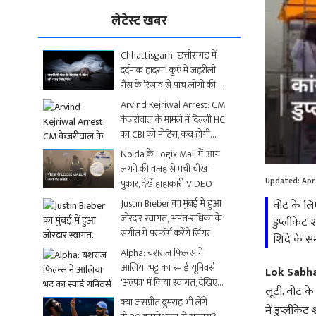
लेटेस्ट खबर
Chhattisgarh: छत्तीसगढ़ में
दर्दनाक हादसा! कुएं में जहरीली
गैस के रिसाव से पांच लोगों की
मौत
Arvind Kejriwal Arrest: CM
केजरीवाल के मामले में दिल्ली HC
का CBI को नोटिस, कब होगी
Loaded
:
अगली सुनवाई?
Noida के Logix Mall में आग
0.00%
लगने की वजह से मची चीख-
Updated:
Apr
पुकार, देखें हाहाकारी VIDEO
Justin Bieber का मुंबई में हुआ
वोट के लिए
जोरदार स्वागत, अनंत-राधिका के
डुप्लीकेट
संगीत में परफॉर्म करेंगे सिंगर
शिंदे के स
Alpha: यशराज फिल्म्स ने
आलिया भट्ट का स्पाई यूनिवर्स
Lok Sabha
'अल्फा' में किया स्वागत, देखिए
लूटी. वोट के
धमाकेदार Video
क्या जसप्रीत बुमराह भी लेंगे
में डुप्लीक