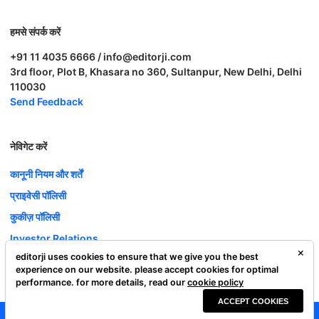
हमसे संपर्क करें
+91 11 4035 6666 / info@editorji.com
3rd floor, Plot B, Khasara no 360, Sultanpur, New Delhi, Delhi
110030
Send Feedback
नेविगेट करें
कानूनी नियम और शर्तें
प्राइवेसी पॉलिसी
कुकीज़ पॉलिसी
Investor Relations
editorji uses cookies to ensure that we give you the best
करियर
experience on our website. please accept cookies for optimal
Complaint Redressal
performance. for more details, read our
cookie policy
ACCEPT COOKIES
Editorji Technologies Pvt. Ltd. © 2022 All Rights Reserved.