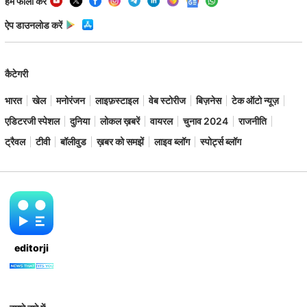
हमें फॉलो करें
ऐप डाउनलोड करें
कैटेगरी
भारत
खेल
मनोरंजन
लाइफ़स्टाइल
वेब स्टोरीज
बिज़नेस
टेक ऑटो न्यूज़
एडिटरजी स्पेशल
दुनिया
लोकल ख़बरें
वायरल
चुनाव 2024
राजनीति
ट्रैवल
टीवी
बॉलीवुड
ख़बर को समझें
लाइव ब्लॉग
स्पोर्ट्स ब्लॉग
editorji