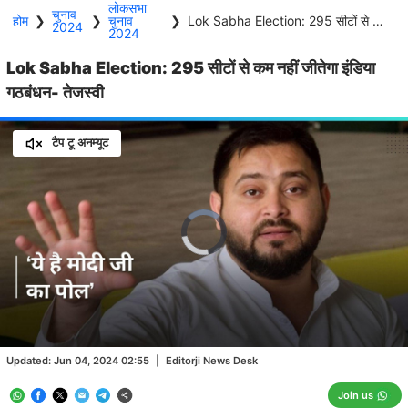
लोकसभा
चुनाव
होम
❯
❯
चुनाव
❯
Lok Sabha Election: 295 सीटों से कम नहीं जीतेगा इंडिया गठबंधन- तेजस्वी
2024
2024
Lok Sabha Election: 295 सीटों से कम नहीं जीतेगा इंडिया
गठबंधन- तेजस्वी
टैप टू अनम्यूट
Video
Player
is
loading.
Loaded
:
0.00%
/
Unmute
Updated:
Jun 04, 2024 02:55
|
Editorji News Desk
Join us