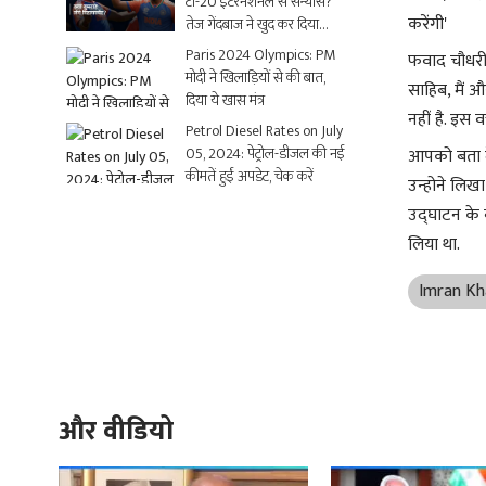
टी-20 इंटरनेशनल से संन्यास?
करेंगी'
तेज गेंदबाज ने खुद कर दिया
क्लियर
Paris 2024 Olympics: PM
फवाद चौधरी 
मोदी ने खिलाड़ियों से की बात,
साहिब, मैं औ
दिया ये खास मंत्र
नहीं है. इस
Petrol Diesel Rates on July
05, 2024: पेट्रोल-डीजल की नई
आपको बता दें
कीमतें हुईं अपडेट, चेक करें
उन्होने लिख
उद्घाटन के ब
लिया था.
Imran Kh
और वीडियो