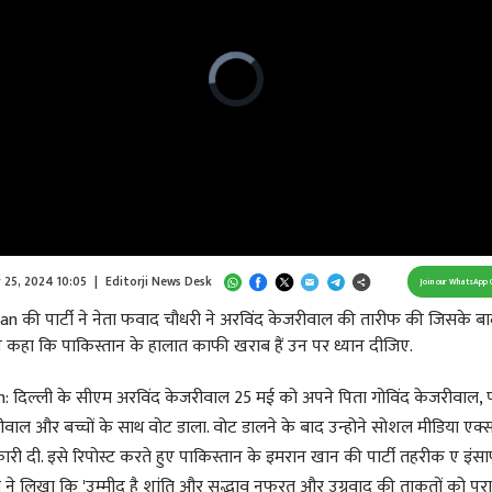
Video
Player
is
loading.
/
Unmute
 25, 2024 10:05
|
Editorji News Desk
Join our WhatsApp 
n की पार्टी ने नेता फवाद चौधरी ने अरविंद केजरीवाल की तारीफ की जिसके बा
े कहा कि पाकिस्तान के हालात काफी खराब हैं उन पर ध्यान दीजिए.
 दिल्ली के सीएम अरविंद केजरीवाल 25 मई को अपने पिता गोविंद केजरीवाल, पत
ीवाल और बच्चों के साथ वोट डाला. वोट डालने के बाद उन्होने सोशल मीडिया एक्
ी दी. इसे रिपोस्ट करते हुए पाकिस्तान के इमरान खान की पार्टी तहरीक ए इंसा
ने लिखा कि 'उम्मीद है शांति और सद्भाव नफरत और उग्रवाद की ताकतों को परा