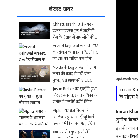
लेटेस्ट खबर
Chhattisgarh: छत्तीसगढ़ में
दर्दनाक हादसा! कुएं में जहरीली
गैस के रिसाव से पांच लोगों की
मौत
Arvind Kejriwal Arrest: CM
केजरीवाल के मामले में दिल्ली HC
का CBI को नोटिस, कब होगी
Loaded
:
अगली सुनवाई?
Noida के Logix Mall में आग
0.00%
लगने की वजह से मची चीख-
Updated:
May
पुकार, देखें हाहाकारी VIDEO
Justin Bieber का मुंबई में हुआ
Imran Kha
जोरदार स्वागत, अनंत-राधिका के
के सीएम न
संगीत में परफॉर्म करेंगे सिंगर
Alpha: यशराज फिल्म्स ने
Imran Khan:
आलिया भट्ट का स्पाई यूनिवर्स
सुनीता केजर
'अल्फा' में किया स्वागत, देखिए
इसकी जानकार
धमाकेदार Video
क्या जसप्रीत बुमराह भी लेंगे
फवाद चौधरी 