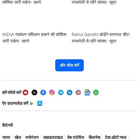
INDIA गठबंधन संविधान बचाने की कोशिश
Rahul Gandhi छोड़ेंगे वायनाड सीट!
जारी रखेगा- खरगे
रायबरेली से रहेंगे सांसद- सूत्र
और लोड करें
हमें फॉलो करें
ऐप डाउनलोड करें
कैटेगरी
भारत
खेल
मनोरंजन
लाइफ़स्टाइल
वेब स्टोरीज
बिज़नेस
टेक ऑटो न्यूज़