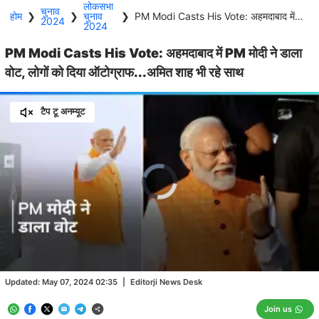
लोकसभा
चुनाव
होम
❯
❯
चुनाव
❯
PM Modi Casts His Vote: अहमदाबाद में PM मोदी ने डाला वोट, लोगों को दिया ऑटोग्राफ...अमित शाह भी रहे साथ
2024
2024
PM Modi Casts His Vote: अहमदाबाद में PM मोदी ने डाला
वोट, लोगों को दिया ऑटोग्राफ...अमित शाह भी रहे साथ
टैप टू अनम्यूट
Video
Player
is
loading.
Loaded
:
0.00%
/
Unmute
Updated:
May 07, 2024 02:35
|
Editorji News Desk
Join us