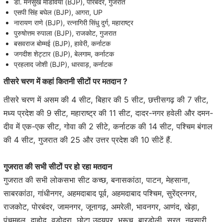
डॉ. मनसुख मांडविया (BJP), पोरबंदर, गुजरात
एसपी सिंह बघेल (BJP), आगरा, UP
नारायण राणे (BJP), रत्नागिरी सिंधु दुर्ग, महाराष्ट्र
पुरुषोत्तम रुपाला (BJP), राजकोट, गुजरात
बसवराज बोम्मई (BJP), हावेरी, कर्नाटक
जगदीश शेट्टार (BJP), बेलगाम, कर्नाटक
प्रहलाद जोशी (BJP), धारवाड़, कर्नाटक
तीसरे चरण में कहां कितनी सीटों पर मतदान ?
तीसरे चरण में असम की 4 सीट, बिहार की 5 सीट, छत्तीसगढ़ की 7 सीट,
मध्य प्रदेश की 9 सीट, महाराष्ट्र की 11 सीट, दादर-नगर हवेली और दमन-
दीव में एक-एक सीट, गोवा की 2 सीटे, कर्नाटक की 14 सीट, पश्चिम बंगाल
की 4 सीट, गुजरात की 25 और उत्तर प्रदेश की 10 सीटें हैं.
गुजरात की सभी सीटों पर हो रहा मतदान
गुजरात की सभी लोकसभा सीट कच्छ, बनासकांठा, पाटन, मेहसाना,
साबरकांठा, गांधीनगर, अहमदाबाद पूर्व, अहमदाबाद पश्चिम, सुरेंद्रनगर,
राजकोट, पोरबंदर, जामनगर, जूनागढ़, अमरेली, भावनगर, आणंद, खेड़ा,
पंचमहल, दाहोद, वडोदरा, छोटा उदयपुर, भरूच, बारडोली, सूरत, नवसारी