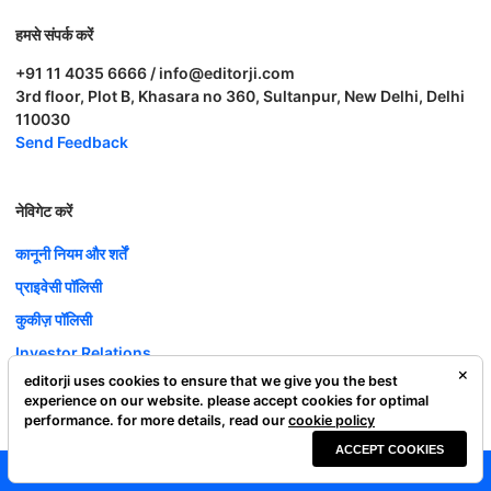
हमसे संपर्क करें
+91 11 4035 6666 / info@editorji.com
3rd floor, Plot B, Khasara no 360, Sultanpur, New Delhi, Delhi
110030
Send Feedback
नेविगेट करें
कानूनी नियम और शर्तें
प्राइवेसी पॉलिसी
कुकीज़ पॉलिसी
Investor Relations
editorji uses cookies to ensure that we give you the best
करियर
experience on our website. please accept cookies for optimal
Complaint Redressal
performance. for more details, read our
cookie policy
ACCEPT COOKIES
Editorji Technologies Pvt. Ltd. © 2022 All Rights Reserved.