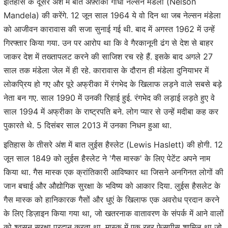
इतिहास के दूसरे अंश में बात अफ़्रीकी गांधी नेल्सन मंडेला (Nelson
Mandela) की करेंगे. 12 जून साल 1964 ये वो दिन था जब नेल्सन मंडेला
को आजीवन कारावास की सजा सुनाई गई थी. बाद में अगस्त 1962 में उन्हें
गिरफ्तार किया गया. उन पर आरोप था कि वे गैरकानूनी ढंग से देश से बाहर
जाकर देश में तख्तापलट करने की साजिश रच रहे हैं. इसके बाद अगले 27
साल तक मंडेला जेल में ही रहे. कारावास के दौरान ही मंडेला दुनियाभर में
लोकप्रिय हो गए और पूरे अफ्रीका में रंगभेद के खिलाफ लड़ने वाले सबसे बड़े
नेता बन गए. साल 1990 में उनकी रिहाई हुई. रंगभेद की लड़ाई लड़ते हुए वे
साल 1994 में अफ्रीका के राष्ट्रपति बने. लोग प्यार से उन्हें मदीबा कह कर
पुकारते थे. 5 दिसंबर साल 2013 में उनका निधन हुआ था.
इतिहास के तीसरे अंश में बात लुईस हैस्लेट (Lewis Haslett) की होगी. 12
जून साल 1849 को लुईस हैस्लेट ने 'गैस मास्क' के लिए पेटेंट अपने नाम
किया था. गैस मास्क एक क्रांतिकारी आविष्कार था जिसने अनगिनत लोगों की
जान बचाई और औद्योगिक सुरक्षा के भविष्य को आकार दिया. लुईस हैसलेट के
गैस मास्क को हानिकारक गैसों और धुएं के खिलाफ एक अवरोध प्रदान करने
के लिए डिज़ाइन किया गया था, जो खतरनाक वातावरण के संपर्क में आने वालों
को श्वसन सुरक्षा प्रदान करता था. मास्क में एक रबर फेसपीस शामिल था जो