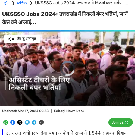
होम
❯
करियर
❯
UKSSSC Jobs 2024: उत्तराखंड में निकली बंपर भर्तियां, जानें कैसे करें अप्लाई...
UKSSSC Jobs 2024: उत्तराखंड में निकली बंपर भर्तियां, जानें
कैसे करें अप्लाई...
टैप टू अनम्यूट
Video
Player
is
loading.
Loaded
:
0.00%
/
Unmute
Updated:
Mar 17, 2024 00:53
|
Editorji News Desk
Join us
उत्तराखंड अधीनस्थ सेवा चयन आयोग ने राज्य में 1,544 सहायक शिक्षक