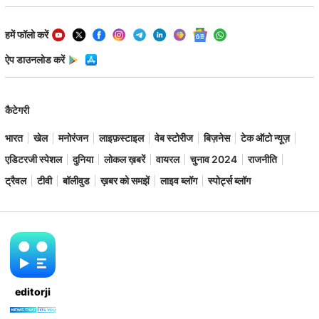
हमें फॉलो करें
ऐप डाउनलोड करें
कैटेगरी
भारत
खेल
मनोरंजन
लाइफ़स्टाइल
वेब स्टोरीज
बिज़नेस
टेक ऑटो न्यूज़
एडिटरजी स्पेशल
दुनिया
लोकल ख़बरें
वायरल
चुनाव 2024
राजनीति
ट्रैवल
टीवी
बॉलीवुड
ख़बर को समझें
लाइव ब्लॉग
स्पोर्ट्स ब्लॉग
editorji