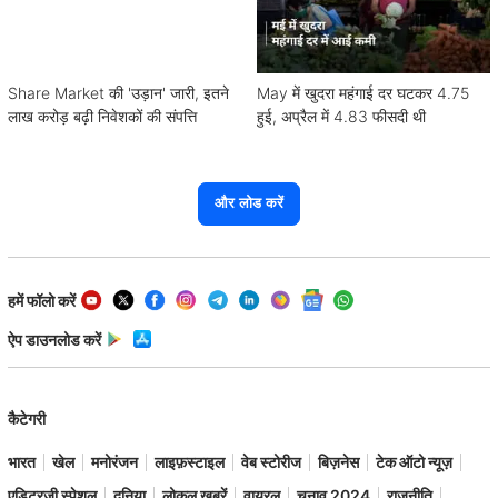
Share Market की 'उड़ान' जारी, इतने
May में खुदरा महंगाई दर घटकर 4.75
लाख करोड़ बढ़ी निवेशकों की संपत्ति
हुई, अप्रैल में 4.83 फीसदी थी
और लोड करें
हमें फॉलो करें
ऐप डाउनलोड करें
कैटेगरी
भारत
खेल
मनोरंजन
लाइफ़स्टाइल
वेब स्टोरीज
बिज़नेस
टेक ऑटो न्यूज़
एडिटरजी स्पेशल
दुनिया
लोकल ख़बरें
वायरल
चुनाव 2024
राजनीति