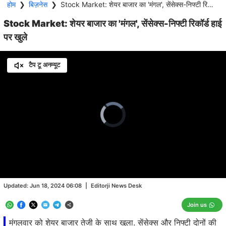
होम
❯
बिज़नेस
❯
Stock Market: शेयर बाजार का 'मंगल', सेंसेक्स-निफ्टी रिकॉर्ड हाई पर खुले
Stock Market: शेयर बाजार का 'मंगल', सेंसेक्स-निफ्टी रिकॉर्ड हाई
पर खुले
टैप टू अनम्यूट
Video
Player
is
loading.
Loaded
:
0.00%
/
Unmute
Updated:
Jun 18, 2024 06:08
|
Editorji News Desk
Join us
मंगलवार को शेयर बाजार तेजी के साथ खुला. सेंसेक्स और निफ्टी दोनों की