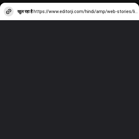
खुल रहा है
https://www.editorji.com/hindi/amp/web-stories/lifestyle/know-about-hyperpigmentation-types-and-treatment-1712390286611