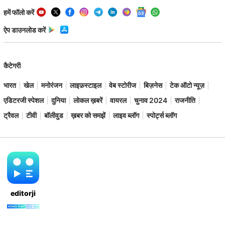
हमें फॉलो करें
ऐप डाउनलोड करें
कैटेगरी
भारत
खेल
मनोरंजन
लाइफ़स्टाइल
वेब स्टोरीज
बिज़नेस
टेक ऑटो न्यूज़
एडिटरजी स्पेशल
दुनिया
लोकल ख़बरें
वायरल
चुनाव 2024
राजनीति
ट्रैवल
टीवी
बॉलीवुड
ख़बर को समझें
लाइव ब्लॉग
स्पोर्ट्स ब्लॉग
editorji