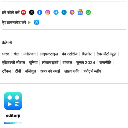
हमें फॉलो करें
ऐप डाउनलोड करें
कैटेगरी
भारत
खेल
मनोरंजन
लाइफ़स्टाइल
वेब स्टोरीज
बिज़नेस
टेक ऑटो न्यूज़
एडिटरजी स्पेशल
दुनिया
लोकल ख़बरें
वायरल
चुनाव 2024
राजनीति
ट्रैवल
टीवी
बॉलीवुड
ख़बर को समझें
लाइव ब्लॉग
स्पोर्ट्स ब्लॉग
editorji