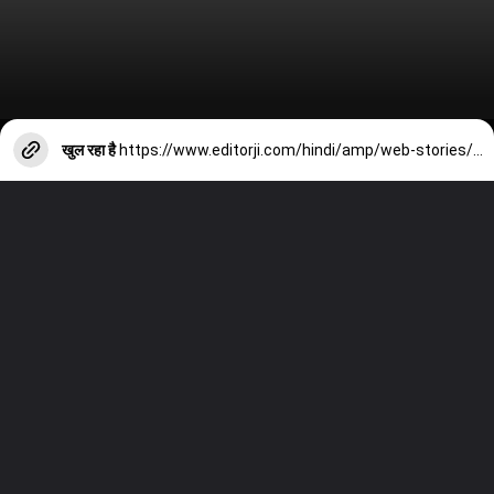
खुल रहा है
https://www.editorji.com/hindi/amp/web-stories/world-news/year-ender-2023-russia-ukraine-war-key-events-1703848295262