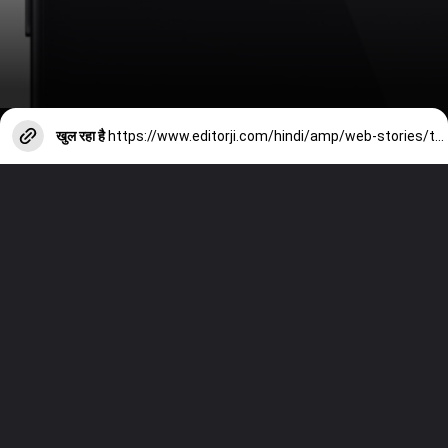
खुल रहा है
https://www.editorji.com/hindi/amp/web-stories/tech/motorola-s-budget-phones-5-great-smartphones-under-10000-1713354067971