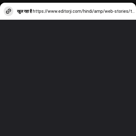
खुल रहा है
https://www.editorji.com/hindi/amp/web-stories/tech/delhi-s-famous-electronics-market-1707739890263