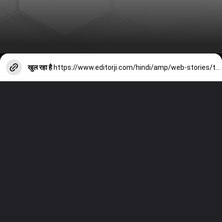
खुल रहा है
https://www.editorji.com/hindi/amp/web-stories/tech/flipkart-mega-saving-days-huge-discounts-on-smartphones-1712750150847