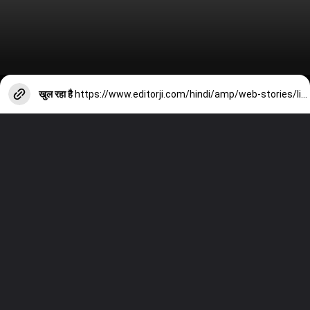
खुल रहा है
https://www.editorji.com/hindi/amp/web-stories/lifestyle/how-to-use-flax-seeds-to-increase-the-shine-of-hair-1708001521137