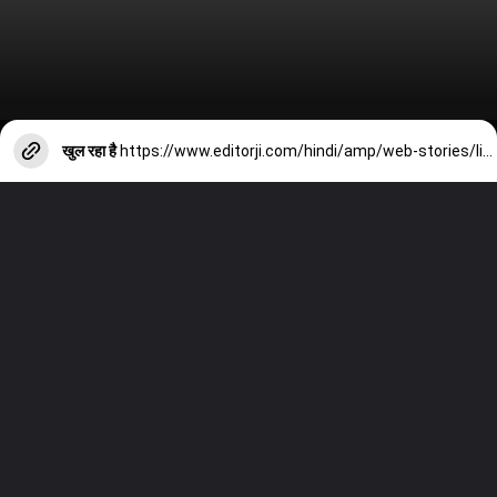
खुल रहा है
https://www.editorji.com/hindi/amp/web-stories/lifestyle/hacks-to-use-onion-peels-1703850637817