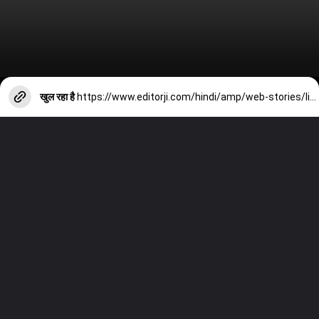
खुल रहा है
https://www.editorji.com/hindi/amp/web-stories/lifestyle/new-year-travel-destinations-in-india-under-5000-budget-1703483938640