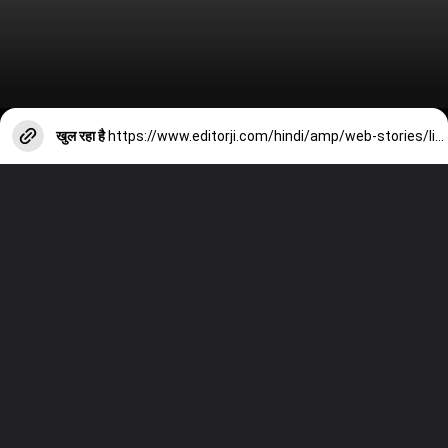
खुल रहा है
https://www.editorji.com/hindi/amp/web-stories/lifestyle/what-superfoods-are-good-for-hair-loss-1708934086982