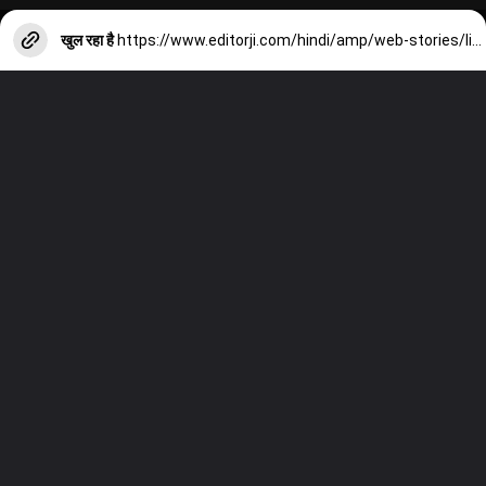
खुल रहा है
https://www.editorji.com/hindi/amp/web-stories/lifestyle/benefits-of-drinking-buttermilk-during-summer-1712056640125