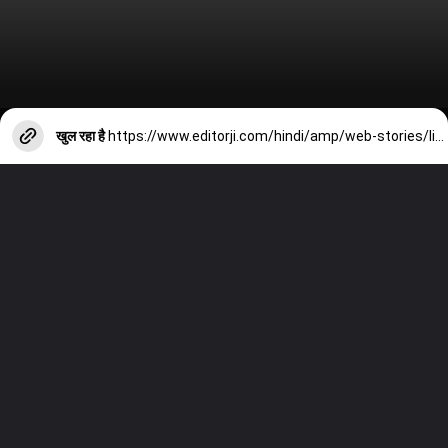
खुल रहा है
https://www.editorji.com/hindi/amp/web-stories/lifestyle/raw-papaya-benefits-from-managing-cholestrol-to-weight-loss-know-amazing-health-benefits-of-raw-papaya-1704978127978