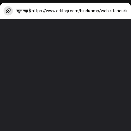
खुल रहा है
https://www.editorji.com/hindi/amp/web-stories/lifestyle/7-natural-and-refreshing-drinks-for-summer-1712837724172