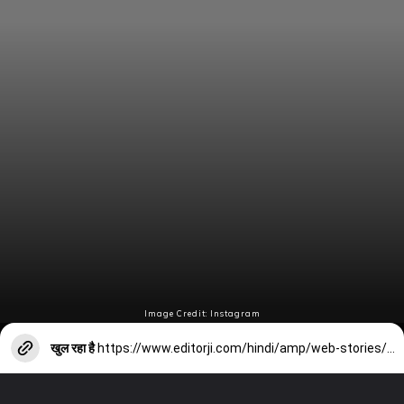
Image Credit: Instagram
खुल रहा है
https://www.editorji.com/hindi/amp/web-stories/entertainment/ott-releases-this-week-these-films-will-knock-from-missing-ladies--1714121875665