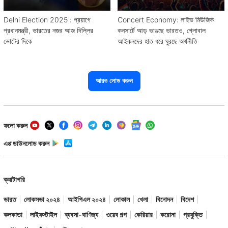
Delhi Election 2025 : প্রয়াগে
Concert Economy: লাইভ মিউজিক
প্রধানমন্ত্রী, ভারতের নজর আজ দিল্লির
কনসার্টে আড় ভাঙছে ভারতও, গ্লোবাল
ভোটের দিকে
আইকনদের হাত ধরে ঘুরছে অর্থনীতি
আরও লোড করুন
ফলো করুন
এপ্প ডাউনলোড করুন
ক্যাটাগরি
ভারত
লোকসভা ২০২৪
আইপিএল ২০২৪
লোকাল
খেলা
বিনোদন
বিদেশ
কলকাতা
লাইফস্টাইল
ব্যবসা-বাণিজ্য
ওয়েব গল্প
কেরিয়ার
করোনা
প্রযুক্তি