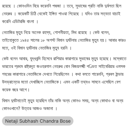
রয়েছে । কোনওদিন বিয়ে করেননি পদ্মজা । তবে, সুভাষের প্রতি নাকি দুর্বলতা ছিল
নেহরুর । কয়েকটি চিঠি থেকেই ইঙ্গিত পাওয়া গিয়েছে । যদিও তার সত্যতা যাচাই
করেনি এডিটরজি বাংলা ।
নেতাজির মৃত্যু নিয়ে অনেক রহস্য, গোপনীয়তা, মিথ রয়েছে । কেউ বলেন,
তাইহোকুতে ১৯৪৫ সালের ১৮ অগস্ট বিমান দুর্ঘটনায় নেতাজির মৃত্যু হয়। আবার কারও
মতে, ওই বিমান দুর্ঘটনায় নেতাজির মৃত্যু হয়নি ।
কেউ বলেন আবার, যুদ্ধবন্দি হিসেবে রাশিয়ার কারাগারে সুভাষের মৃত্যু হয়েছে। মস্কোতে
ভারতের প্রথম রাষ্ট্রদূত জওহরলাল নেহরুর বোন বিজয়লক্ষ্মী পণ্ডিত সাইবেরিয়ার ওমসক
শহরের কারাগারে নেতাজিকে দেখতে গিয়েছিলেন । কথা বলতে পারেননি, প্রবল ঠান্ডায়
উদভ্রান্তের মতো দেখাচ্ছিল নেতাজিকে। এমন একটি তথ্যও সামনে এসেছিল বেশ
কয়েক বছর আগে।
বিমান দুর্ঘটনাতেই মৃত্যু হয়েছিল তাঁর নাকি অন্য কোনও সময়, অন্য কোথাও বা অন্য
কোনওখানে? উত্তর আজও অজানা ।
Netaji Subhash Chandra Bose