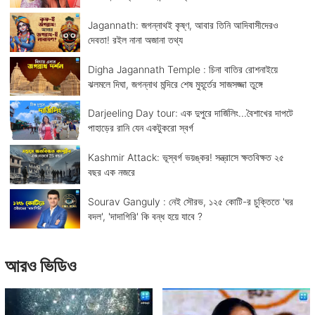
Jagannath: জগন্নাথই কৃষ্ণ, আবার তিনি আদিবাসীদেরও
দেবতা! রইল নানা অজানা তথ্য
Digha Jagannath Temple : চিনা বাতির রোশনাইয়ে
ঝলমলে দিঘা, জগন্নাথ মন্দিরে শেষ মুহূর্তের সাজসজ্জা তুঙ্গে
Darjeeling Day tour: এক দুপুরে দার্জিলিং...বৈশাখের দাপটে
পাহাড়ের রানি যেন একটুকরো স্বর্গ
Kashmir Attack: ভূস্বর্গ ভয়ঙ্কর! সন্ত্রাসে ক্ষতবিক্ষত ২৫
বছর এক নজরে
Sourav Ganguly : নেই সৌরভ, ১২৫ কোটি-র চুক্তিতে 'ঘর
বদল', 'দাদাগিরি' কি বন্ধ হয়ে যাবে ?
আরও ভিডিও