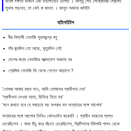
যথেষ্ট দক্ষতা থাকবে এবং টাইপিংয়েও চোস্ত । কিন্তু সেই সেক্রেটরির প্রেমেই
সুভাষ পড়বেন, তা কেই বা জানত । জানুন অজানা কাহিনি
হাইলাইটস
বীর বিপ্লবী নেতাজি সুভাষচন্দ্র বসু
যাঁর জন্মদিন তো আছে, মৃত্যুদিন নেই
দেশের জন্য নেতাজির আত্মত্যাগ অজানা নয়
প্রেমিক নেতাজি কি থেকে গেলেন আড়ালে ?
'তোমরা আমায় রক্ত দাও, আমি তোমাদের স্বাধীনতা দেব'
'স্বাধীনতা দেওয়া হয়না, ছিনিয়ে নিতে হয়'
'মনে রাখতে হবে যে সবচেয়ে বড় অপরাধ হল অন্যায়ের সঙ্গে আপোষ'
অন্যায়ের সঙ্গে আপোষ তিনিও কোনওদিন করেননি । স্বাধীন ভারতের স্বপ্ন
দেখেছিলেন । মাথা উঁচু করে বাঁচতে চেয়েছিলেন, ব্রিটিশদের হিটলারি শাসন থেকে