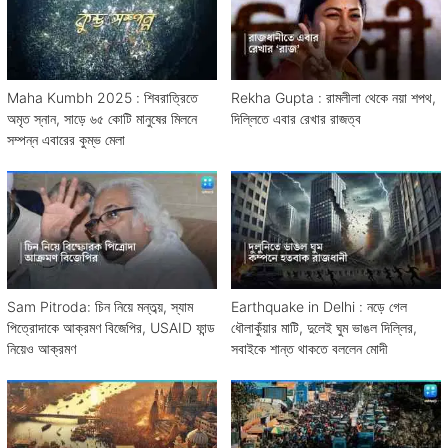
Maha Kumbh 2025 : শিবরাত্রিতে
Rekha Gupta : রামলীলা থেকে নয়া শপথ,
অমৃত স্নান, সাড়ে ৬৫ কোটি মানুষের মিলনে
দিল্লিতে এবার রেখার রাজত্ব
সম্পন্ন এবারের কুম্ভ মেলা
Sam Pitroda: চিন নিয়ে মন্তব্য়, স্যাম
Earthquake in Delhi : নড়ে গেল
পিত্রোদাকে আক্রমণ বিজেপির, USAID ফান্ড
ধৌলাকুঁয়ার মাটি, দুলেই ঘুম ভাঙল দিল্লির,
নিয়েও আক্রমণ
সবাইকে শান্ত থাকতে বললেন মোদী