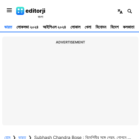
editorji
ভারত
লোকসভা ২০২৪
আইপিএল ২০২৪
লোকাল
খেলা
বিনোদন
বিদেশ
কলকাতা
ADVERTISEMENT
হোম
❯
ভারত
❯
Subhash Chandra Bose : বিদেশিনীর সঙ্গে প্রেম, গোপনে বিয়ে, 'প্রেমিক' সুভাষ কি থেকে গেলেন আড়ালে ?