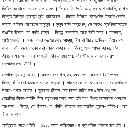
বাঁচাতে চেয়েছিলেন দেশবাসীকে । দেশের জন্য কী করেননি ? আন্দোলন করেছেন,
ব্রিটিশদের হাতে গ্রেফতার হয়েছেন । নিজের ভিটেমাটি ছেড়ে ছদ্মবেশে জার্মানি, জাপান
বিশ্বের বিভিন্ন প্রান্তে ছুটে বেরিয়েছেন । নিজের নীতিকে কোনওদিন বিসর্জন দেননি,
লক্ষ্য়ে অবিচল থেকেছেন আমৃত্যু । মৃত্যু নাকি অন্তর্ধান, সে আজও স্বাধীনতাত্তোর
বাঙালির জীবনে এক গভীর রহস্য । কিন্তু দেশবাসীর কাছে তিনি অমর । নমস্কার,
আমি শুভশ্রী । আজ আমরা দেশের সেই যোদ্ধা, বিপ্লবী বীর নেতাজিকে নিয়েই কথা
বলব । তাঁর আত্মত্যাগের কথা কারও অজানা নয়, কিন্তু আজ আমরা জানব, তাঁর
জীবনের এক অন্য দিক সম্পর্কে, তাঁর হৃদয়ের গল্প, তাঁর জীবনের ভালবাসার গল্প ।
নেতাজির লভ স্টোরি ।
নেতাজি সুভাষ চন্দ্র বসু । একজন মেধাবী ছাত্র,দুর্ধর্ষ নেতা, একজন বীর-বিপ্লবী ।
কিন্তু, তিনি তো একজন সাধারণ মানুষও । তাঁর হৃদয়ও তো কারও জন্য প্রেমে-বিরহে
উথাল-পাথাল করেছে । সুভাষের জীবনে সেই বিশেষ নারীর নাম এমিলি শেঙ্কল ।
নেতাজির জীবন-কাহিনি নিয়ে পড়াশোনা করার সময় তাঁর কথা নিশ্চয় অনেকবার শুনেছেন
আপনারা । কিন্তু, কে ছিলেন এই এমিলি, কীভাবে শুরু হয়েছিল সুভাষ-এমিলি-র প্রেম
? জানব আজ
অস্ট্রিয়ার মেয়ে এমিলি । ১৯১০ সালে অস্ট্রিয়ার এক ক্যাথলিক পরিবারে জন্ম তাঁর ।