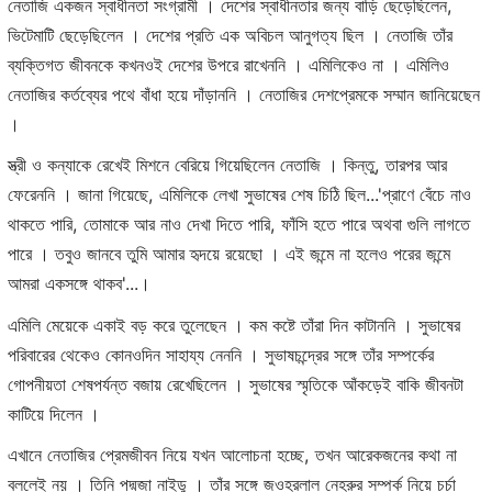
নেতাজি একজন স্বাধীনতা সংগ্রামী । দেশের স্বাধীনতার জন্য বাড়ি ছেড়েছিলেন,
ভিটেমাটি ছেড়েছিলেন । দেশের প্রতি এক অবিচল আনুগত্য ছিল । নেতাজি তাঁর
ব্যক্তিগত জীবনকে কখনওই দেশের উপরে রাখেননি । এমিলিকেও না । এমিলিও
নেতাজির কর্তব্যের পথে বাঁধা হয়ে দাঁড়াননি । নেতাজির দেশপ্রেমকে সম্মান জানিয়েছেন
।
স্ত্রী ও কন্যাকে রেখেই মিশনে বেরিয়ে গিয়েছিলেন নেতাজি । কিন্তু, তারপর আর
ফেরেননি । জানা গিয়েছে, এমিলিকে লেখা সুভাষের শেষ চিঠি ছিল...'প্রাণে বেঁচে নাও
থাকতে পারি, তোমাকে আর নাও দেখা দিতে পারি, ফাঁসি হতে পারে অথবা গুলি লাগতে
পারে । তবুও জানবে তুমি আমার হৃদয়ে রয়েছো । এই জন্মে না হলেও পরের জন্মে
আমরা একসঙ্গে থাকব'...।
এমিলি মেয়েকে একাই বড় করে তুলেছেন । কম কষ্টে তাঁরা দিন কাটাননি । সুভাষের
পরিবারের থেকেও কোনওদিন সাহায্য নেননি । সুভাষচন্দ্রের সঙ্গে তাঁর সম্পর্কের
গোপনীয়তা শেষপর্যন্ত বজায় রেখেছিলেন । সুভাষের স্মৃতিকে আঁকড়েই বাকি জীবনটা
কাটিয়ে দিলেন ।
এখানে নেতাজির প্রেমজীবন নিয়ে যখন আলোচনা হচ্ছে, তখন আরেকজনের কথা না
বললেই নয় । তিনি পদ্মজা নাইডু । তাঁর সঙ্গে জওহরলাল নেহরুর সম্পর্ক নিয়ে চর্চা