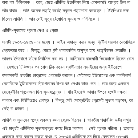
বাবা পশু চিকিৎসক । তবে, মেয়ে এমিলির উচ্চশিক্ষা নিয়ে একেবারেই আগ্রহ ছিল না
তাঁর বাবার । তাই অনেক লড়াই করেই স্কুলে পড়াশোনা করেছেন । টাইপিংয়ে দক্ষ
ছিলেন এমিলি । আর সেই সূত্র বেঁধেছিল সুভাষ ও এমিলিকে ।
এমিলি-সুভাষের প্রথম দেখা ও প্রেম
সালটা ১৯৩২-১৯৩৪-এর মধ্যে । আইন অমান্য করার জন্য ব্রিটিশ সরকার নেতাজিকে
গ্রেফতার করে । কিন্তু, জেলে বন্দী থাকাকালীন অসুস্থ হয়ে পড়েছিলেন নেতাজি ।
তারপর ইউরোপে তাঁকে নির্বাসিত করা হয় । অস্ট্রিয়ার রাজধানী ভিয়েনাতে ছিলেন বোস
। সেখানে চিকিৎসার পর বোস ঠিক করেন স্বাধীনতার লড়াইয়ের জন্য ইউরোপে
বসবাসকারী ভারতীয় ছাত্রদের একজোট করবেন। সেইসময় ইউরোপের এক পাবলিশার্স
নেতাজিকে ইন্ডিয়ানদের স্ট্রাগলদের উপর বই লেখার কাজ দেন । তার জন্য একজন
সেক্রেটরির প্রয়োজন ছিল সুভাষচন্দ্রের । যাঁর ইংরেজি ভাষার উপরে যথেষ্ট দক্ষতা
থাকবে এবং টাইপিংয়েও চোস্ত । কিন্তু সেই সেক্রেটরির প্রেমেই সুভাষ পড়বেন, তা
কেই বা জানত ।
এমিলি ও সুভাষের মধ্যে একজন কমন ফ্রেন্ড ছিলেন । ভারতীয় পদার্থবিদ ডক্টর মাথুর ।
এই মাথুরই এমিলিকে সুভাষচন্দ্রের কাছে নিয়ে আসেন । সেই প্রথম পরিচয় । তারপর
একসঙ্গে কাজ করতে করতে কখন যে ২৩-এর এমিলিকে মন দিয়ে ফেললেন ৩৭-এর