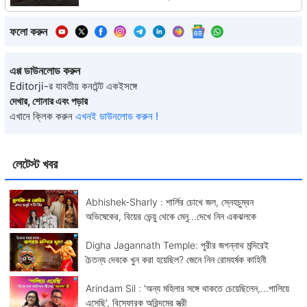
ফলো করুন
এপ্প ডাউনলোড করুন
Editorji-র যাবতীয় কনটেন্ট একইসঙ্গে
দেখার, শোনার এবং পড়ার
এখানে ক্লিক করুন
এখনই ডাউনলোড করুন !
লেটেস্ট খবর
Abhishek-Sharly : শার্লির চোখে জল, স্নেহচুম্বন
অভিষেকের, বিয়ের ভেন্য়ু থেকে মেনু...দেখে নিন একঝলকে
Digha Jagannath Temple: পুরীর জগন্নাথ মন্দিরেই
চৈতন্য দেবকে খুন করা হয়েছিল? জেনে নিন রোমহর্ষক কাহিনী
Arindam Sil : 'অন্য মহিলার সঙ্গে থাকতে চেয়েছিলেন,...পালিয়ে
এসেছি', বিস্ফোরক অরিন্দমের স্ত্রী