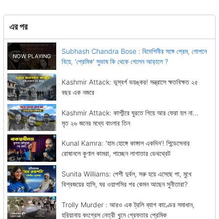
এর পর
Subhash Chandra Bose : বিদেশিনীর সঙ্গে প্রেম, গোপনে
বিয়ে, 'প্রেমিক' সুভাষ কি থেকে গেলেন আড়ালে ?
Kashmir Attack: ভূস্বর্গ ভয়ঙ্কর! সন্ত্রাসে ক্ষতবিক্ষত ২৫
বছর এক নজরে
Kashmir Attack: কাশ্মীরে ঘুরতে গিয়ে আর ফেরা হল না...
মৃত ২৬ জনের মধ্যে বাংলার তিন
Kunal Kamra: 'হাম হোঙ্গে কাঙ্গাল একদিন'! শিন্ডেসেনার
রোষানলে কুণাল কামরা, পাচ্ছেন লাগাতার ডেথথ্রেট
Sunita Williams: পেশী দুর্বল, সরু হয়ে এসেছে পা, মুখে
বিশ্বজয়ের হাসি, ঘর ওয়াপসির পর কেমন আছেন সুনীতারা?
Trolly Murder : আরও এক ট্রলি ব্যাগ কাণ্ডের সমাধান,
হরিয়ানায় কংগ্রেস নেত্রী খুনে গ্রেফতার প্রেমিক