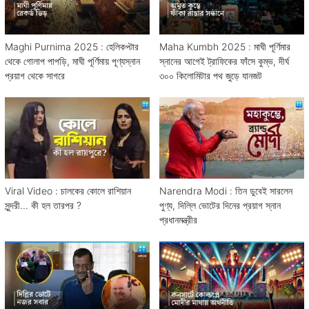
Maghi Purnima 2025 : হেলিকপ্টার
Maha Kumbh 2025 : মাঘী পূর্ণিমার
থেকে গোলাপ পাপড়ি, মাঘী পূর্ণিমায় পূণ্যস্নান
স্নানের আগেই ট্রাফিকের ফাঁসে কুম্ভ, দীর্ঘ
প্রয়াগ থেকে সাগরে
৩০০ কিলোমিটার পথ জুড়ে যানজট
Viral Video : চালকের কোলে রাশিয়ান
Narendra Modi : তিন ডুবেই সারলেন
সুন্দরী... কী হল তারপর ?
পুণ্য, দিল্লি ভোটের দিনের প্রয়াগ স্নান
প্রধানমন্ত্রীর