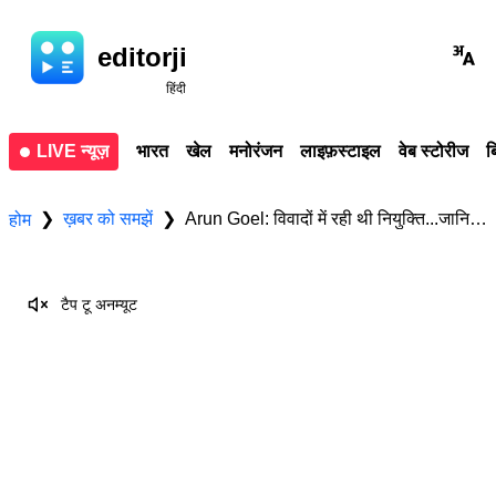
editorji
हिंदी
LIVE न्यूज़
भारत
खेल
मनोरंजन
लाइफ़स्टाइल
वेब स्टोरीज
ब
ख़बर को समझें
Arun Goel: विवादों में रही थी नियुक्ति...जानिए अरुण गोयल के बारे में सब कुछ
❯
❯
होम
टैप टू अनम्यूट