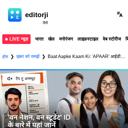
editorji
हिंदी
LIVE न्यूज़
भारत
खेल
मनोरंजन
लाइफ़स्टाइल
वेब स्टोरीज
ब
ख़बर को समझें
Baat Aapke Kaam Ki: 'APAAR' आईडी स्टूडेंटस के लिए बेहद जरूरी, जानिये क्या मिलता है लाभ?
❯
❯
होम
टैप टू अनम्यूट